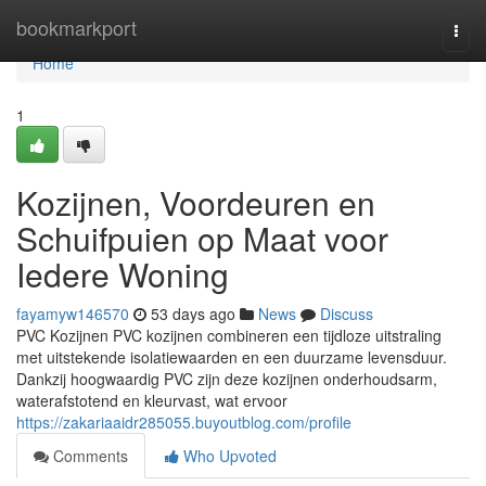
Home
bookmarkport
Togg
navi
Home
1
Kozijnen, Voordeuren en
Schuifpuien op Maat voor
Iedere Woning
fayamyw146570
53 days ago
News
Discuss
PVC Kozijnen PVC kozijnen combineren een tijdloze uitstraling
met uitstekende isolatiewaarden en een duurzame levensduur.
Dankzij hoogwaardig PVC zijn deze kozijnen onderhoudsarm,
waterafstotend en kleurvast, wat ervoor
https://zakariaaidr285055.buyoutblog.com/profile
Comments
Who Upvoted