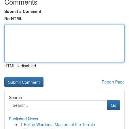
Comments
Submit a Comment
No HTML
HTML is disabled
Report Page
Search
Go
Published News
1
Feline Wardens: Masters of the Terrain