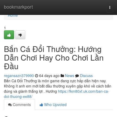
Home
bookmarkport
Togg
navi
Home
1
Bắn Cá Đổi Thưởng: Hướng
Dẫn Chơi Hay Cho Chơi Lần
Đầu
regansazn379990
64 days ago
News
Discuss
Bắn Cá Đổi Thưởng là môn game đang cực hấp dẫn hiện nay.
Không ít anh em mới bắt đầu thường xuyên gặp khó về cách bắn
đúng và giành thắng lợi . Hướng
https://fkm80xf.uk.com/ban-ca-
doi-thuong-ee88/
Comments
Who Upvoted